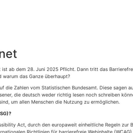
rnet
t ist ab dem 28. Juni 2025 Pflicht. Dann tritt das Barrieref
Und warum das Ganze überhaupt?
k auf die Zahlen vom Statistischen Bundesamt. Diese sagen
r, die deutsch weder richtig lesen noch schreiben können
s sind, um allen Menschen die Nutzung zu ermöglichen.
FSG)?
bility Act, durch den europaweit einheitliche Regeln zur Ba
ationalen Richtlinien für barrierefreie Webinhalte (WCAG) o